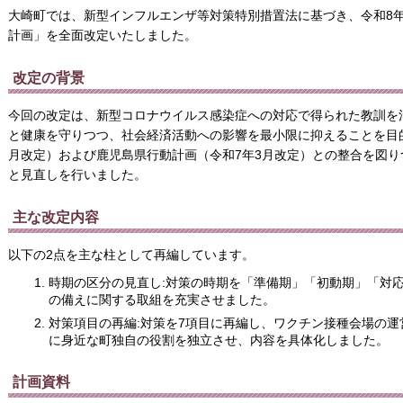
大崎町では、新型インフルエンザ等対策特別措置法に基づき、令和8
計画」を全面改定いたしました。
改定の背景
今回の改定は、新型コロナウイルス感染症への対応で得られた教訓を
と健康を守りつつ、社会経済活動への影響を最小限に抑えることを目
月改定）および鹿児島県行動計画（令和7年3月改定）との整合を図
と見直しを行いました。
主な改定内容
以下の2点を主な柱として再編しています。
時期の区分の見直し:対策の時期を「準備期」「初動期」「対
の備えに関する取組を充実させました。
対策項目の再編:対策を7項目に再編し、ワクチン接種会場の
に身近な町独自の役割を独立させ、内容を具体化しました。
計画資料