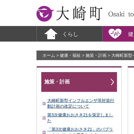
大崎町
くらし
健
ホーム
>
健康・福祉
>
施策・計画
> 大崎町新
施策・計画
大崎町新型インフルエンザ等対策行
動計画の改定について
第3次健康おおさき21を策定しまし
た
「第3次健康おおさき21」のパブリ