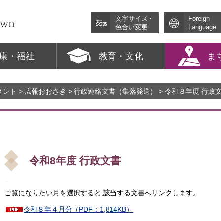
文字サイズ・
Foreign
色合い変更
Language
康・福祉
教育・文化
ま
メント
>
広報おおさき
>
行政連絡文書（集落発送）
> 令和８年度 行政
令和8年度 行政文書
ご覧になりたい月を選択すると,該当する文書へリンクします。
令和８年４月分（PDF：1,814KB）