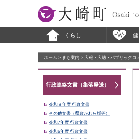
大崎町
くらし
健
ホーム
>
まち案内
>
広報・広聴・パブリックコ
行政連絡文書（集落発送）
令和８年度 行政文書
その他文書（県政かわら版等）
令和7年度 行政文書
令和6年度 行政文書