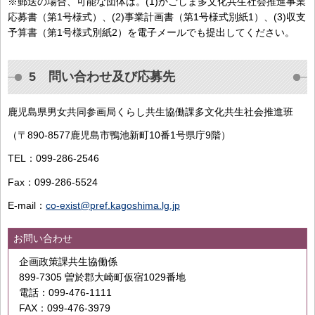
※郵送の場合、可能な団体は。(1)かごしま多文化共生社会推進事業
応募書（第1号様式）、(2)事業計画書（第1号様式別紙1）、(3)収支
予算書（第1号様式別紙2）を電子メールでも提出してください。
5 問い合わせ及び応募先
鹿児島県男女共同参画局くらし共生協働課多文化共生社会推進班
（〒890-8577鹿児島市鴨池新町10番1号県庁9階）
TEL：099-286-2546
Fax：099-286-5524
E-mail：
co-exist@pref.kagoshima.lg.jp
お問い合わせ
企画政策課共生協働係
899-7305 曽於郡大崎町仮宿1029番地
電話：099-476-1111
FAX：099-476-3979