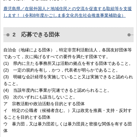
鹿児島県／在留外国人と地域住民との交流を促進する取組等を支援
します！（令和8年度かごしま多文化共生社会推進事業補助金）
2 応募できる団体
自治会（地縁による団体），特定非営利活動法人，各国友好団体等
であって，次に掲げるすべての要件を満たす団体です。
(1) 県内に主たる事務所又は活動の拠点を有する団体であること。
(2) 一定の規約を有し，かつ，代表者が明らかであること。
(3) 明確な会計経理を実施していること又は実施できると認められ
ること。
(4) 当該年度内に事業が完遂できると認められること。
(5) 次のいずれにも該当しないこと。
ア 宗教活動や政治活動を目的とする団体
イ 特定の公職者（候補者含む。）又は政党を推薦・支持・反対す
ることを目的とする団体
ウ 暴力団，又は暴力団若しくは暴力団員と密接な関係を有する団
体