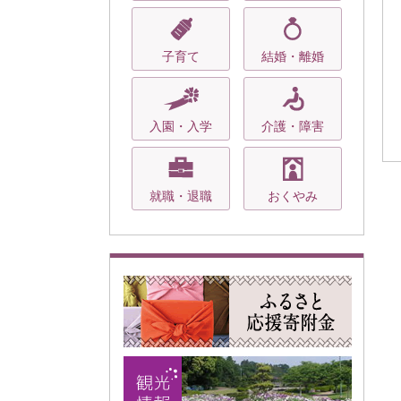
子育て
結婚・離婚
入園・入学
介護・障害
就職・退職
おくやみ