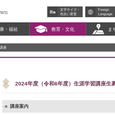
文字サイズ・
Foreign
色合い変更
Language
康・福祉
教育・文化
ま
習講座
2024年度（令和6年度）生涯学習講座生
講座案内