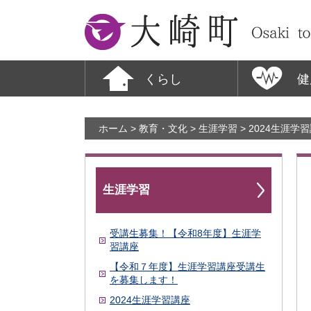
大崎町
くらし
健
ホーム
>
教育・文化
>
生涯学習
> 2024生涯学
生涯学習
受講生募集！【令和8年度】生涯学
習講座
【令和７年度】生涯学習講座受講生
を募集します！
2024生涯学習講座