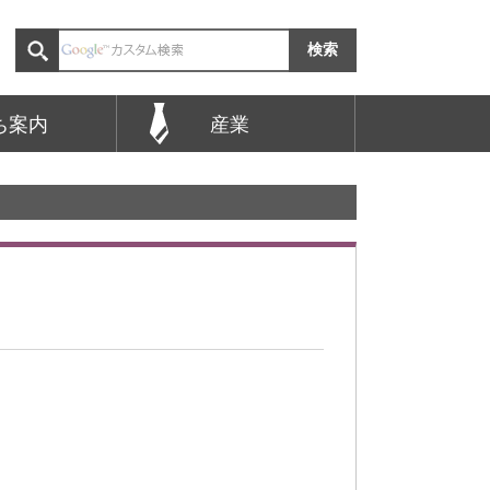
ち案内
産業