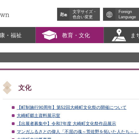
文字サイズ・
Foreign
色合い変更
Language
康・福祉
教育・文化
ま
文化
【町制施行90周年】第52回大崎町文化祭の開催について
大崎町郷土資料展示室
【出展者募集中】令和7年度 大崎町文化祭作品展示
マンガふるさとの偉人「不屈の魂～荒佐野を拓いた人たち～」