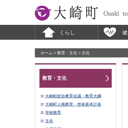
大崎町
くらし
健
ホーム
>
教育・文化
> 文化
教育・文化
大崎町総合教育会議・教育大綱
大崎町人権教育・啓発基本計画
学校教育
文化