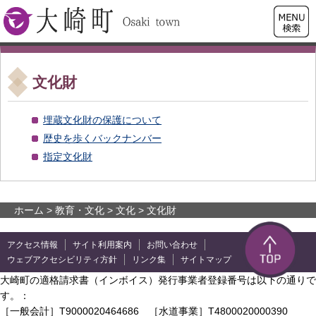
検索・
大崎町
共通メ
ニュー
文化財
埋蔵文化財の保護について
歴史を歩くバックナンバー
指定文化財
ホーム
>
教育・文化
>
文化
> 文化財
アクセス情報
サイト利用案内
お問い合わせ
ウェブアクセシビリティ方針
リンク集
サイトマップ
大崎町の適格請求書（インボイス）発行事業者登録番号は以下の通りで
す。：
［一般会計］T9000020464686 ［水道事業］T4800020000390