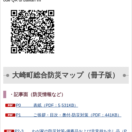
ode QR di bawah ini
大崎町総合防災マップ（冊子版）
・記事面（防災情報など）
P0 表紙（PDF：5,531KB）
P1 ご挨拶・目次・奧付-防災対策（PDF：441KB）
P2-3 わが家の防災対策-備蓄品および非常持ち出し品（P