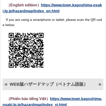
（English edition）
https://www.town.kagoshima-osak
i.lg.jp/hazardmap/index_en.html
If you are using a smartphone or tablet, please scan the QR cod
e below.
WEB版ハザードマップ（ベトナム語版）
（Phiên bản tiếng Việt）
https://www.town.kagoshima-
osaki.lg.jp/hazardmap/index_vi.html