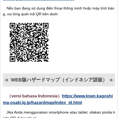
Nếu bạn đang sử dụng điện thoại thông minh hoặc máy tính bản
g, vui lòng quét mã QR bên dưới.
WEB版ハザードマップ（インドネシア語版）
（versi bahasa Indonesia）
https://www.town.kagoshi
ma-osaki.lg.jp/hazardmap/index_id.html
Jika Anda menggunakan smartphone atau tablet, silakan pindai k