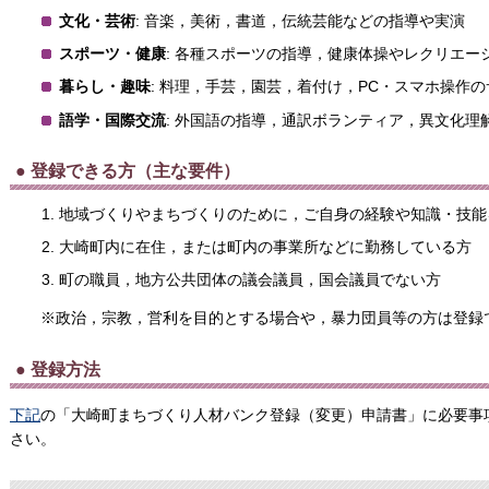
文化・芸術
: 音楽，美術，書道，伝統芸能などの指導や実演
スポーツ・健康
: 各種スポーツの指導，健康体操やレクリエー
暮らし・趣味
: 料理，手芸，園芸，着付け，PC・スマホ操作
語学・国際交流
: 外国語の指導，通訳ボランティア，異文化理
● 登録できる方（主な要件）
地域づくりやまちづくりのために，ご自身の経験や知識・技能
大崎町内に在住，または町内の事業所などに勤務している方
町の職員，地方公共団体の議会議員，国会議員でない方
※政治，宗教，営利を目的とする場合や，暴力団員等の方は登録
● 登録方法
下記
の「大崎町まちづくり人材バンク登録（変更）申請書」に必要事
さい。