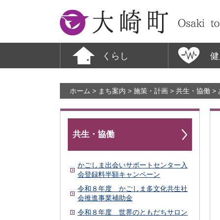
大崎町
くらし
健
ホーム
>
まち案内
>
施策・計画
>
共生・協働
>
共生・協働
かごしま出会いサポートセンター入
会登録料半額キャンペーン
令和８年度 かごしま多文化共生社
会推進事業補助金
令和８年度 世界のともだちサロン