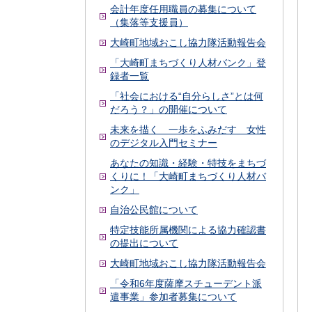
会計年度任用職員の募集について
（集落等支援員）
大崎町地域おこし協力隊活動報告会
「大崎町まちづくり人材バンク」登
録者一覧
「社会における“自分らしさ”とは何
だろう？」の開催について
未来を描く 一歩をふみだす 女性
のデジタル入門セミナー
あなたの知識・経験・特技をまちづ
くりに！「大崎町まちづくり人材バ
ンク」
自治公民館について
特定技能所属機関による協力確認書
の提出について
大崎町地域おこし協力隊活動報告会
「令和6年度薩摩スチューデント派
遣事業」参加者募集について