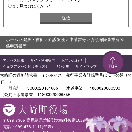
3：見つけにくかった
ホーム
>
健康・福祉
>
介護保険
>
申請書等
> 介護保険事業所関
係申請書等
アクセス情報
サイト利用案内
お問い合わせ
ウェブアクセシビリティ方針
リンク集
サイトマップ
大崎町の適格請求書（インボイス）発行事業者登録番号は以下の通りで
す。：
［一般会計］T9000020464686 ［水道事業］T4800020000390
［公共下水道事業］T1800020006556
〒899-7305 鹿児島県曽於郡大崎町仮宿1029番地
電話：099-476-1111(代表)