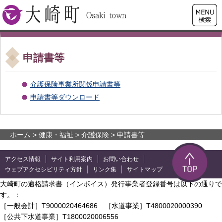
検索・
大崎町
共通メ
ニュー
申請書等
介護保険事業所関係申請書等
申請書等ダウンロード
ホーム
>
健康・福祉
>
介護保険
> 申請書等
アクセス情報
サイト利用案内
お問い合わせ
ウェブアクセシビリティ方針
リンク集
サイトマップ
大崎町の適格請求書（インボイス）発行事業者登録番号は以下の通りで
す。：
［一般会計］T9000020464686 ［水道事業］T4800020000390
［公共下水道事業］T1800020006556