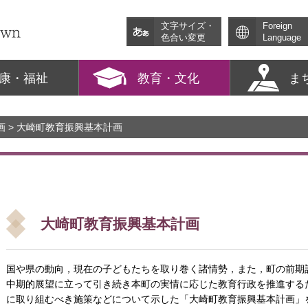
文字サイズ・
Foreign
色合い変更
Language
康・福祉
教育・文化
ま
画
> 大崎町教育振興基本計画
大崎町教育振興基本計画
国や県の動向，現在の子どもたちを取り巻く諸情勢，また，町の前期
中期的展望に立って引き続き本町の実情に応じた教育行政を推進する
に取り組むべき施策などについて示した「大崎町教育振興基本計画」