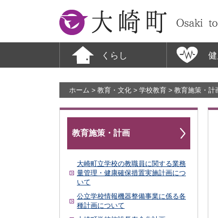
大崎町
くらし
健
ホーム
>
教育・文化
>
学校教育
>
教育施策・計
教育施策・計画
大崎町立学校の教職員に関する業務
量管理・健康確保措置実施計画につ
いて
公立学校情報機器整備事業に係る各
種計画について