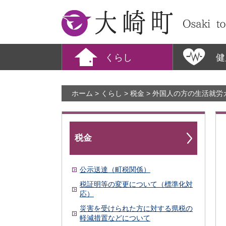
大崎町
くらし
健
ホーム
>
くらし
>
税金
> 外国人の方の生活就労
税金
公示送達（町税関係）
税証明等の変更について（標準化対
応）
災害を受けられた方に対する県税の
軽減措置などについて