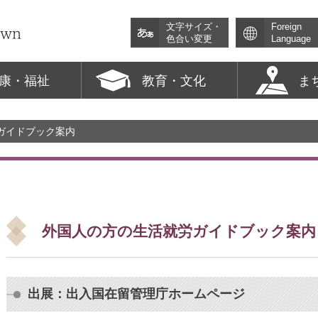
文字サイズ・
Foreign
色合い変更
Language
康・福祉
教育・文化
ま
ガイドブック案内
外国人の方の生活就労ガイドブック案内
出展：出入国在留管理庁ホームページ