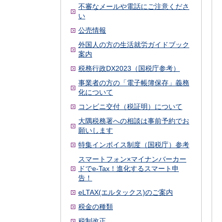
不審なメールや電話にご注意くださ
い
公売情報
外国人の方の生活就労ガイドブック
案内
税務行政DX2023（国税庁参考）
事業者の方の「電子帳簿保存」義務
化について
コンビニ交付（税証明）について
大隅税務署への相談は事前予約でお
願いします
特集インボイス制度（国税庁）参考
スマートフォン×マイナンバーカー
ドでe-Tax！進化するスマート申
告！
eLTAX(エルタックス)のご案内
税金の種類
税制改正