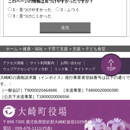
このページの情報は見つけやすかったですか？
1：見つけやすかった
2：ふつう
3：見つけにくかった
ホーム
>
健康・福祉
>
子育て支援
>
支援
> 子ども食堂
アクセス情報
サイト利用案内
お問い合わせ
ウェブアクセシビリティ方針
リンク集
サイトマップ
大崎町の適格請求書（インボイス）発行事業者登録番号は以下の通りで
す。：
［一般会計］T9000020464686 ［水道事業］T4800020000390
［公共下水道事業］T1800020006556
〒899-7305 鹿児島県曽於郡大崎町仮宿1029番地
電話：099-476-1111(代表)