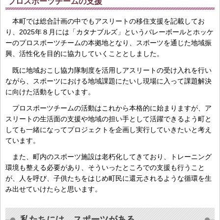
プロスポーツチームの支援
本町では総合計画の中でもアスリートの移住支援を記載してお
り、2025年８月には「カタナブルズ」というバレーボールとホッケ
ーのプロスポーツチームの本拠地となり、スポーツを通じた地域振
興、活性化を目的に協力していくこととしました。
既に地域おこし協力隊制度を活用しアスリートの受け入れを行い
ながら、スポーツにおける地域課題にたいし現場に入って課題解決
に向けた活動をしています。
プロスポーツチームの活動はこれから本格的に始まりますが、ア
スリートの生活面の支援や地域の担い手として活躍できるよう町と
しても一緒になってプロジェクトを企画し実行していきたいと考え
ています。
また、町内のスポーツ施設は老朽化してきており、トレーニング
環境も整える必要があり、そういったところでの支援も行うこと
が、人を呼び、子供たちをはじめ町民に還元されるような循環を生
み出せていけたらと思います。
私たちには、スポーツがある