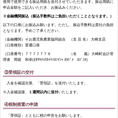
便局で使用できる振込用紙を送付させていただきます。振込用紙に
申込金額をご記入いただき、お振込みください。
Ⅱ金融機関振込（振込手数料はご負担いただくこととなります。）
以下の口座にお振込み願います。ただし、振込手数料は貴社の負担
となります。予めご了承ください。
（金融機関）そお鹿児島農業協同組合 （支 店 名） 大崎支店
（口座種別）普通口座
（口座番号）７７７７７７９ （名 義）大崎町会計管
理者 岡留 和幸(ｵｵｻｷﾁｮｳｶｲｹｲｶﾝﾘｼｬ ｵｶﾄﾞﾒ ｶｽﾞﾕｷ)
③受領証の交付
入金を確認次第、「受領証」を送付いたします。
※入金確認後、
１週間以内に送付
いたします。
④税制措置の申請
「受領証」とともに税の申告をお願いします。