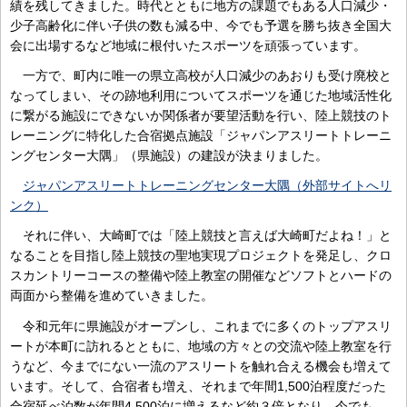
績を残してきました。時代とともに地方の課題でもある人口減少・
少子高齢化に伴い子供の数も減る中、今でも予選を勝ち抜き全国大
会に出場するなど地域に根付いたスポーツを頑張っています。
一方で、町内に唯一の県立高校が人口減少のあおりも受け廃校と
なってしまい、その跡地利用についてスポーツを通じた地域活性化
に繋がる施設にできないか関係者が要望活動を行い、陸上競技のト
レーニングに特化した合宿拠点施設「ジャパンアスリートトレーニ
ングセンター大隅」（県施設）の建設が決まりました。
ジャパンアスリートトレーニングセンター大隅（外部サイトへリ
ンク）
それに伴い、大崎町では「陸上競技と言えば大崎町だよね！」と
なることを目指し陸上競技の聖地実現プロジェクトを発足し、クロ
スカントリーコースの整備や陸上教室の開催などソフトとハードの
両面から整備を進めていきました。
令和元年に県施設がオープンし、これまでに多くのトップアスリ
ートが本町に訪れるとともに、地域の方々との交流や陸上教室を行
うなど、今までにない一流のアスリートを触れ合える機会も増えて
います。そして、合宿者も増え、それまで年間1,500泊程度だった
合宿延べ泊数が年間4,500泊に増えるなど約３倍となり、今でも