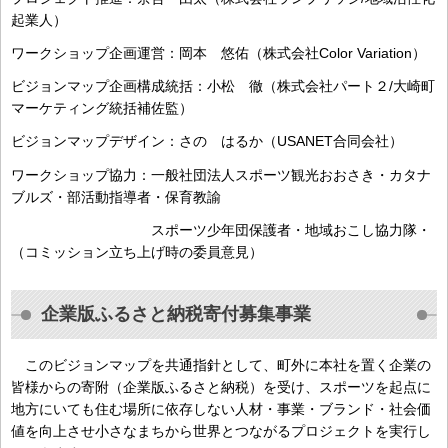
起業人）
ワークショップ企画運営：岡本 悠佑（株式会社Color Variation）
ビジョンマップ企画構成統括：小松 徹（株式会社パート２/大崎町
マーケティング統括補佐監）
ビジョンマップデザイン：さの はるか（USANET合同会社）
ワークショップ協力：一般社団法人スポーツ観光おおさき・カタナ
ブルズ・部活動指導者・保育教諭
スポーツ少年団保護者・地域おこし協力隊・
（コミッション立ち上げ時の委員意見）
企業版ふるさと納税寄付募集事業
このビジョンマップを共通指針として、町外に本社を置く企業の
皆様からの寄附（企業版ふるさと納税）を受け、スポーツを起点に
地方にいても住む場所に依存しない人材・事業・ブランド・社会価
値を向上させ小さなまちから世界とつながるプロジェクトを実行し