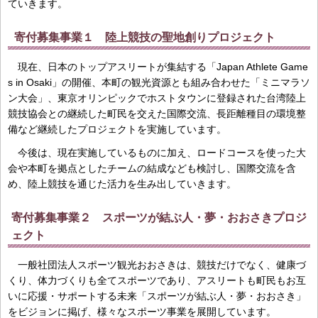
ていきます。
寄付募集事業１ 陸上競技の聖地創りプロジェクト
現在、日本のトップアスリートが集結する「Japan Athlete Game
s in Osaki」の開催、本町の観光資源とも組み合わせた「ミニマラソ
ン大会」、東京オリンピックでホストタウンに登録された台湾陸上
競技協会との継続した町民を交えた国際交流、長距離種目の環境整
備など継続したプロジェクトを実施しています。
今後は、現在実施しているものに加え、ロードコースを使った大
会や本町を拠点としたチームの結成なども検討し、国際交流を含
め、陸上競技を通じた活力を生み出していきます。
寄付募集事業２ スポーツが結ぶ人・夢・おおさきプロジ
ェクト
一般社団法人スポーツ観光おおさきは、競技だけでなく、健康づ
くり、体力づくりも全てスポーツであり、アスリートも町民もお互
いに応援・サポートする未来「スポーツが結ぶ人・夢・おおさき」
をビジョンに掲げ、様々なスポーツ事業を展開しています。