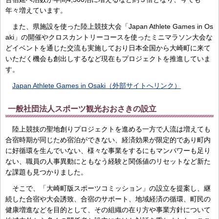
年々増えています。
また、県施設を使った陸上競技大会「Japan Athlete Games in Os
aki」の開催やクロスカントリーコースを使ったミニマラソン大会な
どイベントを通じた交流も実施しており日本全国から大崎町に来て
いただく機会も創出しするなど現在もプロジェクトを推進していま
す。
Japan Athlete Games in Osaki（外部サイトへリンク）
一般社団法人スポーツ観光おおさきの設立
陸上競技の聖地創りプロジェクトを進める一方で人流は増えても
合宿時期が同じため宿泊ができない、経済効果が限定的であり町内
に好循環を生んでいない、様々な事業をするにもマンパワーも足り
ない、職員の人事異動にともなう経験と関係値のリセットなど新た
な課題も見つかりました。
そこで、「大崎町版スポーツコミッション」の設立を提案し、継
続した合宿や大会誘致、合宿のサポート、地域経済の循環、町民の
健康増進などを目的として、その組織の在り方や事業方針について