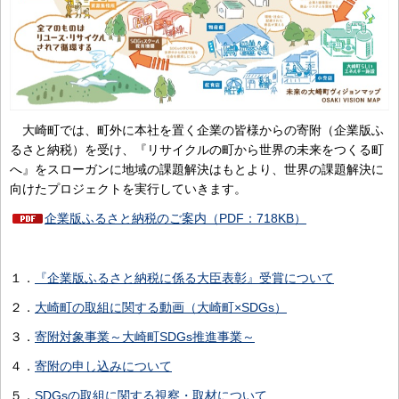
大崎町では、町外に本社を置く企業の皆様からの寄附（企業版ふ
るさと納税）を受け、『リサイクルの町から世界の未来をつくる町
へ』をスローガンに地域の課題解決はもとより、世界の課題解決に
向けたプロジェクトを実行していきます。
企業版ふるさと納税のご案内（PDF：718KB）
１．
『企業版ふるさと納税に係る大臣表彰』受賞について
２．
大崎町の取組に関する動画（大崎町×SDGs）
３．
寄附対象事業～大崎町SDGs推進事業～
４．
寄附の申し込みについて
５．
SDGsの取組に関する視察・取材について