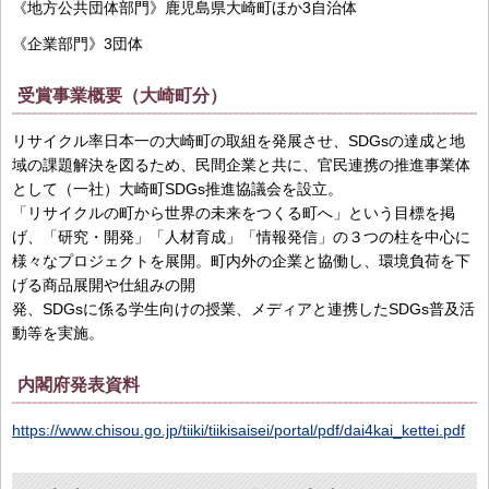
《地方公共団体部門》鹿児島県大崎町ほか3自治体
《企業部門》3団体
受賞事業概要（大崎町分）
リサイクル率⽇本⼀の⼤崎町の取組を発展させ、SDGsの達成と地
域の課題解決を図るため、⺠間企業と共に、官⺠連携の推進事業体
として（⼀社）⼤崎町SDGs推進協議会を設⽴。
「リサイクルの町から世界の未来をつくる町へ」という⽬標を掲
げ、「研究・開発」「⼈材育成」「情報発信」の３つの柱を中⼼に
様々なプロジェクトを展開。町内外の企業と協働し、環境負荷を下
げる商品展開や仕組みの開
発、SDGsに係る学⽣向けの授業、メディアと連携したSDGs普及活
動等を実施。
内閣府発表資料
https://www.chisou.go.jp/tiiki/tiikisaisei/portal/pdf/dai4kai_kettei.pdf