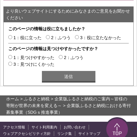
より良いウェブサイトにするためにみなさまのご意見をお聞かせ
ください
このページの情報は役に立ちましたか？
1：役に立った
2：ふつう
3：役に立たなかった
このページの情報は見つけやすかったですか？
1：見つけやすかった
2：ふつう
3：見つけにくかった
ホーム
>
ふるさと納税
>
企業版ふるさと納税のご案内～皆様の
寄附が世界の未来を変える～
> 企業版ふるさと納税における寄付
募集事業（SDGｓ推進事業）
アクセス情報
サイト利用案内
お問い合わせ
ウェブアクセシビリティ方針
リンク集
サイトマップ