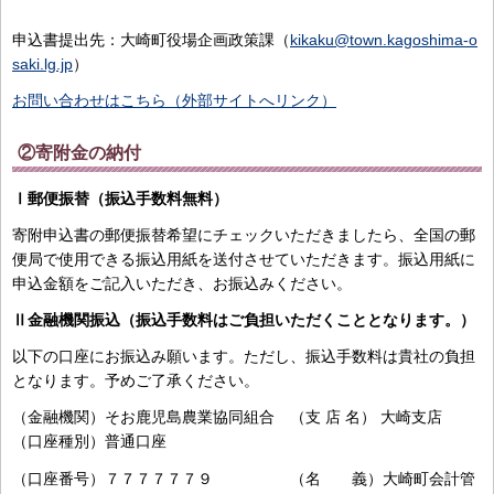
申込書提出先：大崎町役場企画政策課（
kikaku
@town.kagoshima-o
saki.lg.jp
）
お問い合わせはこちら（外部サイトへリンク）
②寄附金の納付
Ⅰ郵便振替（振込手数料無料）
寄附申込書の郵便振替希望にチェックいただきましたら、全国の郵
便局で使用できる振込用紙を送付させていただきます。振込用紙に
申込金額をご記入いただき、お振込みください。
Ⅱ金融機関振込（振込手数料はご負担いただくこととなります。）
以下の口座にお振込み願います。ただし、振込手数料は貴社の負担
となります。予めご了承ください。
（金融機関）そお鹿児島農業協同組合 （支 店 名） 大崎支店
（口座種別）普通口座
（口座番号）７７７７７７９ （名 義）大崎町会計管