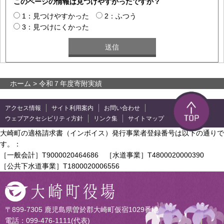
このページの情報は見つけやすかったですか？
1：見つけやすかった
2：ふつう
3：見つけにくかった
ホーム
> 令和７年度寄附実績
アクセス情報
サイト利用案内
お問い合わせ
ウェブアクセシビリティ方針
リンク集
サイトマップ
大崎町の適格請求書（インボイス）発行事業者登録番号は以下の通りで
す。：
［一般会計］T9000020464686 ［水道事業］T4800020000390
［公共下水道事業］T1800020006556
〒899-7305 鹿児島県曽於郡大崎町仮宿1029番地
電話：099-476-1111(代表)