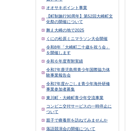
オオサキポイント事業
【町制施行90周年】第52回大崎町文
化祭の開催について
舞え大崎の地で2025
くにの松原ミニマラソン大会開催
令和8年「大崎町二十歳を祝う会」
を開催します
令和６年度寄附実績
令和7年鹿児島県青少年国際協力体
験事業報告会
令和7年度かごしま青少年海外研修
事業参加者募集
東川町・大崎町青少年交流事業
コンビニ交付サービスの一時停止に
ついて
親子で療養所を訪ねてみませんか
落語競演会の開催について