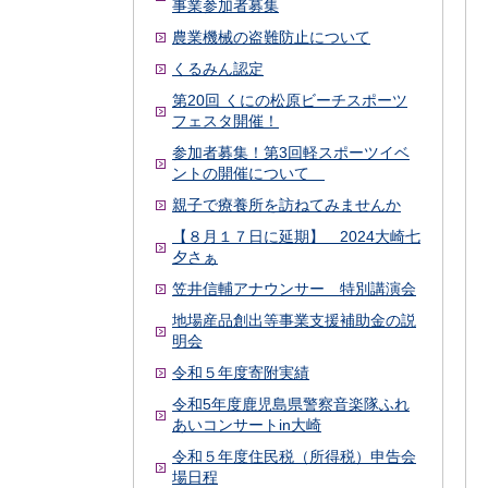
事業参加者募集
農業機械の盗難防止について
くるみん認定
第20回 くにの松原ビーチスポーツ
フェスタ開催！
参加者募集！第3回軽スポーツイベ
ントの開催について
親子で療養所を訪ねてみませんか
【８月１７日に延期】 2024大崎七
夕さぁ
笠井信輔アナウンサー 特別講演会
地場産品創出等事業支援補助金の説
明会
令和５年度寄附実績
令和5年度鹿児島県警察音楽隊ふれ
あいコンサートin大崎
令和５年度住民税（所得税）申告会
場日程