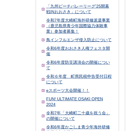
「九州ビーチバレーリーグ'25開幕
戦INおおさき」について
令和7年度大崎町海外研修派遣事業
（鹿児島県青少年国際協力体験事
業）参加者募集！
鳥インフルエンザ侵入防止について
令和6年度おおさき人権フェスタ開
催
令和6年度防災講演会の開催につい
て
令和６年度 町県民税申告受付日程
について
eスポーツ大会開催！！
FUN! ULTIMATE OSAKI OPEN
2024
令和7年「大崎町二十歳を祝う会」
の開催について
令和6年度かごしま青少年海外研修