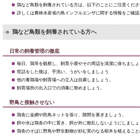
鶏など鳥類を飼養されている方は、以下のことにご注意くださ
詳しくは農林水産省の鳥インフルエンザに関する情報をご確認
鶏など鳥類を飼養されている方へ
日常の飼養管理の徹底
毎日、鶏等を観察し、飼育小屋やその周辺を清潔に保ちましょ
世話をした後は、手洗い、うがいをしましょう
他の養鶏場や飼育場への立入は自粛しましょう。
飼育場所の出入口での消毒に努めましょう。
野鳥と接触させない
鶏舎に金網や防鳥ネットを張り、隙間を塞ぎましょう。
餌や水は鶏舎の中に置き、餌が外に散乱しないようにしましょ
鶏舎のそばに野鳥や野生動物が好む実のなる樹木を植えること