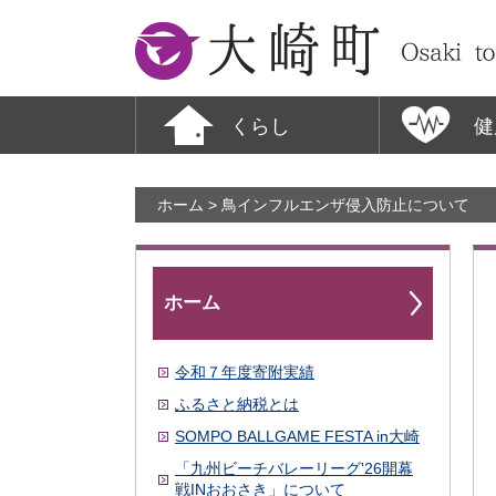
大崎町
くらし
健
ホーム
> 鳥インフルエンザ侵入防止について
ホーム
令和７年度寄附実績
ふるさと納税とは
SOMPO BALLGAME FESTA in大崎
「九州ビーチバレーリーグ'26開幕
戦INおおさき」について