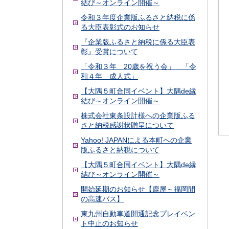
結び～オンライン開催～
令和３年度企業版ふるさと納税に係
る大臣表彰式のお知らせ
『企業版ふるさと納税に係る大臣表
彰』受賞について
「令和３年 20歳を祝う会」 「令
和４年 成人式」
【大隅５町合同イベント】大隅de縁
結び～オンライン開催～
株式会社東条設計様への企業版ふる
さと納税感謝状贈呈について
Yahoo! JAPANによる本町への企業
版ふるさと納税について
【大隅５町合同イベント】大隅de縁
結び～オンライン開催～
開始延期のお知らせ【鹿屋～福岡間
の高速バス】
東九州自動車道開通記念プレイベン
ト中止のお知らせ