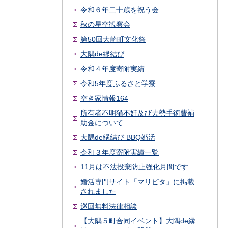
令和６年二十歳を祝う会
秋の星空観察会
第50回大崎町文化祭
大隅de縁結び
令和４年度寄附実績
令和5年度ふるさと学寮
空き家情報164
所有者不明猫不妊及び去勢手術費補
助金について
大隅de縁結び BBQ婚活
令和３年度寄附実績一覧
11月は不法投棄防止強化月間です
婚活専門サイト「マリピタ」に掲載
されました
巡回無料法律相談
【大隅５町合同イベント】大隅de縁