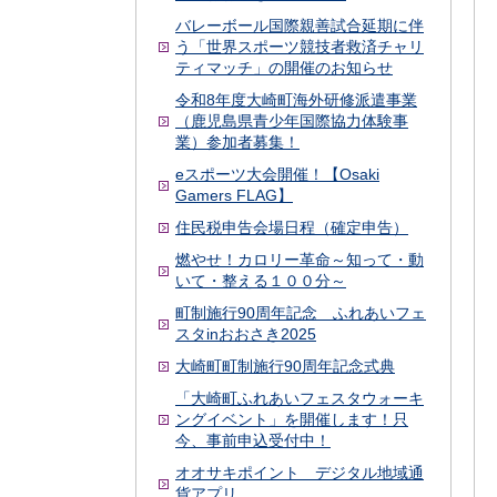
バレーボール国際親善試合延期に伴
う「世界スポーツ競技者救済チャリ
ティマッチ」の開催のお知らせ
令和8年度大崎町海外研修派遣事業
（鹿児島県青少年国際協力体験事
業）参加者募集！
eスポーツ大会開催！【Osaki
Gamers FLAG】
住民税申告会場日程（確定申告）
燃やせ！カロリー革命～知って・動
いて・整える１００分～
町制施行90周年記念 ふれあいフェ
スタinおおさき2025
大崎町町制施行90周年記念式典
「大崎町ふれあいフェスタウォーキ
ングイベント」を開催します！只
今、事前申込受付中！
オオサキポイント デジタル地域通
貨アプリ