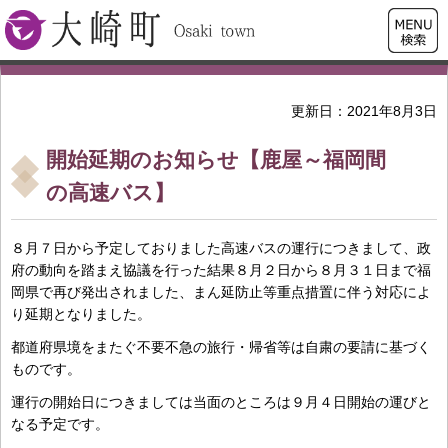
検索・
大崎町
共通メ
ニュー
更新日：2021年8月3日
開始延期のお知らせ【鹿屋～福岡間
の高速バス】
８月７日から予定しておりました高速バスの運行につきまして、政
府の動向を踏まえ協議を行った結果８月２日から８月３１日まで福
岡県で再び発出されました、まん延防止等重点措置に伴う対応によ
り延期となりました。
都道府県境をまたぐ不要不急の旅行・帰省等は自粛の要請に基づく
ものです。
運行の開始日につきましては当面のところは９月４日開始の運びと
なる予定です。