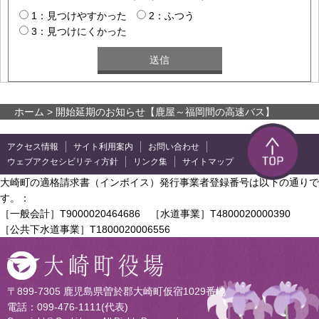
1：見つけやすかった
2：ふつう
3：見つけにくかった
ホーム
> 開始延期のお知らせ【鹿屋～福岡間の高速バス】
アクセス情報
サイト利用案内
お問い合わせ
ウェブアクセシビリティ方針
リンク集
サイトマップ
大崎町の適格請求書（インボイス）発行事業者登録番号は以下の通りで
す。：
［一般会計］T9000020464686 ［水道事業］T4800020000390
［公共下水道事業］T1800020006556
〒899-7305 鹿児島県曽於郡大崎町仮宿1029番地
電話：099-476-1111(代表)