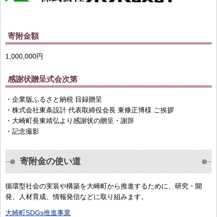
寄附金額
1,000,000円
感謝状贈呈式会次第
・企業版ふるさと納税 ⽬録贈呈
・株式会社東条設計 代表取締役会⻑ 東條正博様 ご挨拶
・⼤崎町⻑東靖弘より感謝状の贈呈・謝辞
・記念撮影
寄附金の使い道
循環型社会の実装や構築を大崎町から推進するために、研究・開
発、人材育成、情報発信などに取り組みます。
大崎町SDGs推進事業