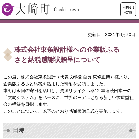
検索・
大崎町
共通メ
ニュー
更新日：2021年8月20日
株式会社東条設計様への企業版ふる
さと納税感謝状贈呈について
この度、株式会社東条設計（代表取締役 会⻑ 東條正博）様より、
企業版ふるさと納税を活⽤した寄附を受領しました。
本町は今回の寄附を活⽤し、資源リサイクル率12 年連続⽇本⼀の
「⼤崎システム」をベースに、世界のモデルとなる新しい循環型社
会の構築を⽬指します。
このことについて、以下のとおり感謝状贈呈式を実施します。
日時