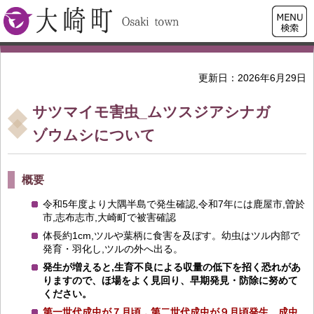
検索・
大崎町
共通メ
ニュー
更新日：2026年6月29日
サツマイモ害虫_ムツスジアシナガ
ゾウムシについて
概要
令和5年度より大隅半島で発生確認,令和7年には鹿屋市,曽於
市,志布志市,大崎町で被害確認
体長約1cm,ツルや葉柄に食害を及ぼす。幼虫はツル内部で
発育・羽化し,ツルの外へ出る。
発生が増えると,生育不良による収量の低下を招く恐れがあ
りますので、ほ場をよく見回り、早期発見・防除に努めて
ください。
第一世代成虫が７月頃，第二世代成虫が９月頃発生。成虫