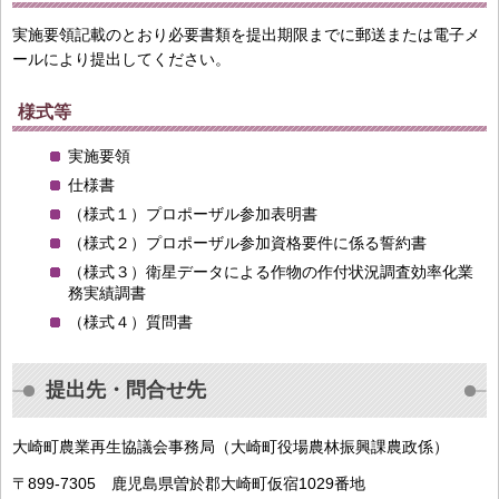
実施要領記載のとおり必要書類を提出期限までに郵送または電子メ
ールにより提出してください。
様式等
実施要領
仕様書
（様式１）プロポーザル参加表明書
（様式２）プロポーザル参加資格要件に係る誓約書
（様式３）衛星データによる作物の作付状況調査効率化業
務実績調書
（様式４）質問書
提出先・問合せ先
大崎町農業再生協議会事務局（大崎町役場農林振興課農政係）
〒899-7305 鹿児島県曽於郡大崎町仮宿1029番地