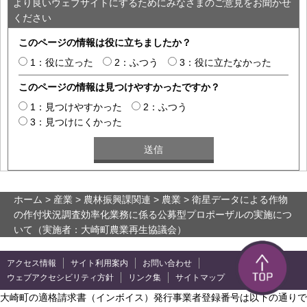
より良いウェブサイトにするためにみなさまのご意見をお聞かせ
ください
このページの情報は役に立ちましたか？
1：役に立った
2：ふつう
3：役に立たなかった
このページの情報は見つけやすかったですか？
1：見つけやすかった
2：ふつう
3：見つけにくかった
ホーム
>
産業
>
農林振興課関連
>
農業
> 衛星データによる作物
の作付状況調査効率化業務に係る公募型プロポーザルの実施につ
いて（実施者：大崎町農業再生協議会）
アクセス情報
サイト利用案内
お問い合わせ
ウェブアクセシビリティ方針
リンク集
サイトマップ
大崎町の適格請求書（インボイス）発行事業者登録番号は以下の通りで