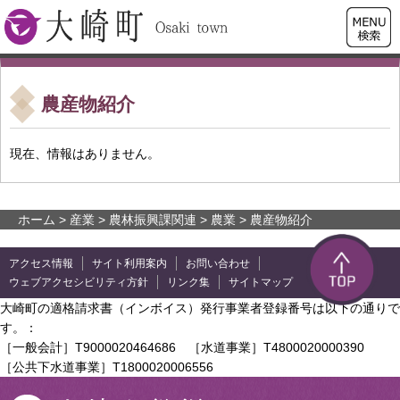
検索・
大崎町
共通メ
ニュー
農産物紹介
現在、情報はありません。
ホーム
>
産業
>
農林振興課関連
>
農業
> 農産物紹介
アクセス情報
サイト利用案内
お問い合わせ
ウェブアクセシビリティ方針
リンク集
サイトマップ
大崎町の適格請求書（インボイス）発行事業者登録番号は以下の通りで
す。：
［一般会計］T9000020464686 ［水道事業］T4800020000390
［公共下水道事業］T1800020006556