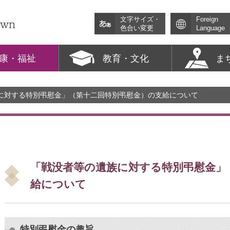
文字サイズ・
Foreign
色合い変更
Language
康・福祉
教育・文化
ま
族に対する特別弔慰金」（第十二回特別弔慰金）の支給について
「戦没者等の遺族に対する特別弔慰金」
給について
特別弔慰金の趣旨