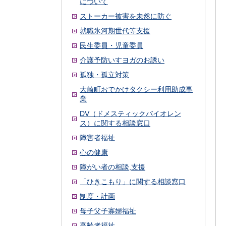
について
ストーカー被害を未然に防ぐ
就職氷河期世代等支援
民生委員・児童委員
介護予防いすヨガのお誘い
孤独・孤立対策
大崎町おでかけタクシー利用助成事
業
DV（ドメスティックバイオレン
ス）に関する相談窓口
障害者福祉
心の健康
障がい者の相談,支援
「ひきこもり」に関する相談窓口
制度・計画
母子父子寡婦福祉
高齢者福祉