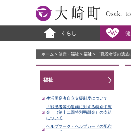
大崎町
くらし
健
ホーム
>
健康・福祉
>
福祉
> 「戦没者等の遺
福祉
生活困窮者自立支援制度について
「戦没者等の遺族に対する特別弔慰
金」（第十二回特別弔慰金）の支給
について
ヘルプマーク・ヘルプカードの配布