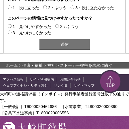
1：役に立った
2：ふつう
3：役に立たなかった
このページの情報は見つけやすかったですか？
1：見つけやすかった
2：ふつう
3：見つけにくかった
ホーム
>
健康・福祉
>
福祉
> ストーカー被害を未然に防ぐ
アクセス情報
サイト利用案内
お問い合わせ
ウェブアクセシビリティ方針
リンク集
サイトマップ
大崎町の適格請求書（インボイス）発行事業者登録番号は以下の通りで
す。：
［一般会計］T9000020464686 ［水道事業］T4800020000390
［公共下水道事業］T1800020006556