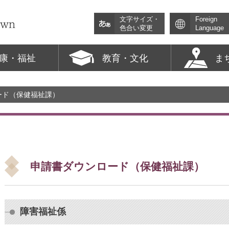
文字サイズ・
Foreign
色合い変更
Language
康・福祉
教育・文化
ま
ード（保健福祉課）
申請書ダウンロード（保健福祉課）
障害福祉係