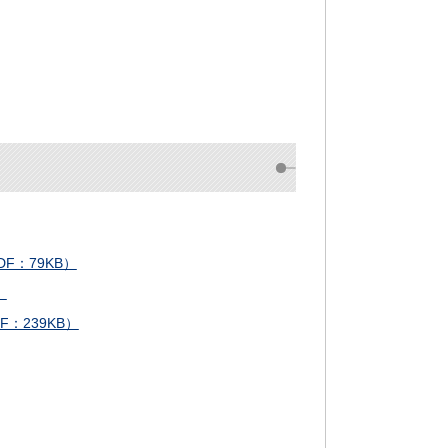
DF：79KB）
）
F：239KB）