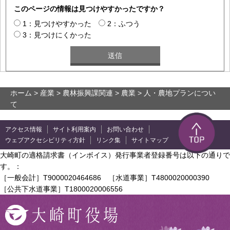
このページの情報は見つけやすかったですか？
1：見つけやすかった
2：ふつう
3：見つけにくかった
ホーム
>
産業
>
農林振興課関連
>
農業
> 人・農地プランについ
て
アクセス情報
サイト利用案内
お問い合わせ
ウェブアクセシビリティ方針
リンク集
サイトマップ
大崎町の適格請求書（インボイス）発行事業者登録番号は以下の通りで
す。：
［一般会計］T9000020464686 ［水道事業］T4800020000390
［公共下水道事業］T1800020006556