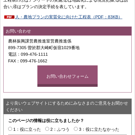
工程表の①はアンケートの実施,②は地図化による現況把握,③は話
合い,④はプランの決定手続を表しています。
人・農地プランの実質化に向けた工程表（PDF：83KB）
お問い合わせ
農林振興課営農推進室営農推進係
899-7305 曽於郡大崎町仮宿1029番地
電話：099-476-1111
FAX：099-476-1662
お問い合わせフォーム
より良いウェブサイトにするためにみなさまのご意見をお聞かせ
ください
このページの情報は役に立ちましたか？
1：役に立った
2：ふつう
3：役に立たなかった