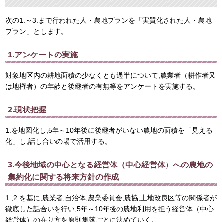
次の1.～3.まで行われた人・農地プランを「実質化された人・農地
プラン」とします。
1.アンケートの実施
対象地区内の耕地面積の少なくとも過半について,農業者（耕作者又
は地権者）の年齢と後継者の有無等をアンケートを実施する。
2.現状把握
1.を地図化し,5年～10年後に後継者がいない農地の面積を「見える
化」し,話し合いの場で活用する。
3.今後地域の中心となる経営体（中心経営体）への農地の
集約化に関する将来方針の作成
1.,2.を基に,農業者,自治体,農業委員会,農協,土地改良区等の関係者が
徹底した話合いを行い,5年～10年後の農地利用を担う経営体（中心
経営体）の在り方を原則集落ごとに決めていく。