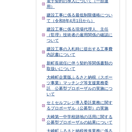
電子契約の導入について（一部運
用）
建設工事に係る最低制限価格につい
て（令和8年4月1日から）
建設工事に係る現場代理人、主任
（監理）技術者の雇用関係の確認に
ついて
建設工事の入札時に提出する工事費
内訳書について
新町長就任に伴う契約等関係書類の
取扱いについて
大崎町企業版ふるさと納税（スポー
ツ事業）マッチング等支援業務委
託 公募型プロポーザルの実施につ
いて
セミセルフレジ導入委託業務に関す
るプロポーザル（公募型）の実施
大崎第一中学校跡地の活用に関する
公募型プロポーザルの結果について
大崎町ふるさと納税推進業務に係る