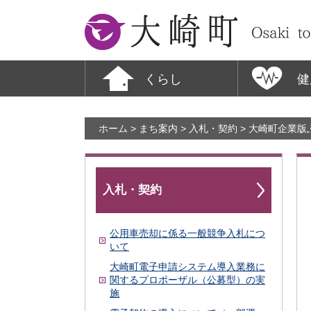
大崎町
くらし
健
ホーム
>
まち案内
>
入札・契約
> 大崎町企業
入札・契約
公用車売却に係る一般競争入札につ
いて
大崎町電子申請システム導入業務に
関するプロポーザル（公募型）の実
施