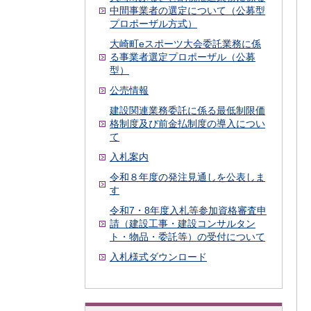
中間事業者の選定について（公募型
プロポーザル方式）
大崎町eスポーツ大会委託業務に係
る事業者選定プロポーザル（公募
型）
公売情報
建設関連業務委託に係る最低制限価
格制度及び前金払制度の導入につい
て
入札案内
令和８年度の発注見通しを公表しま
す
令和7・8年度入札等参加資格審査申
請（建設工事・建設コンサルタン
ト・物品・委託等）の受付について
入札様式ダウンロード