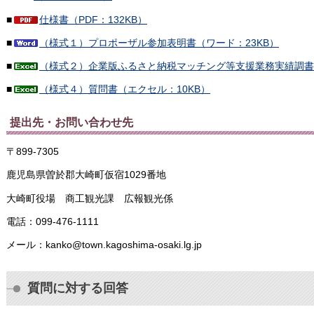
■
仕様書（PDF：132KB）
■
（様式１）プロポーザル参加表明書（ワード：23KB）
■
（様式２）企業版ふるさと納税マッチング等支援業務実績調書（
■
（様式４）質問書（エクセル：10KB）
提出先・お問い合わせ先
〒899-7305
鹿児島県曽於郡大崎町仮宿1029番地
大崎町役場 商工観光課 広報観光係
電話：099-476-1111
メール：kanko@town.kagoshima-osaki.lg.jp
質問に対する回答