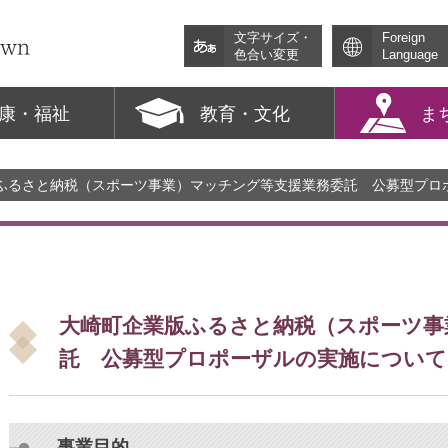
文字サイズ・
Foreign
色合い変更
Language
康・福祉
教育・文化
ま
版ふるさと納税（スポーツ事業）マッチング等支援業務委託 公募型プロ
大崎町企業版ふるさと納税（スポーツ事
託 公募型プロポーザルの実施について
事業目的