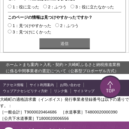
1：役に立った
2：ふつう
3：役に立たなかった
このページの情報は見つけやすかったですか？
1：見つけやすかった
2：ふつう
3：見つけにくかった
ホーム
>
まち案内
>
入札・契約
> 大崎町ふるさと納税推進業務
に係る中間事業者の選定について（公募型プロポーザル方式）
アクセス情報
サイト利用案内
お問い合わせ
ウェブアクセシビリティ方針
リンク集
サイトマップ
大崎町の適格請求書（インボイス）発行事業者登録番号は以下の通りで
す。：
［一般会計］T9000020464686 ［水道事業］T4800020000390
［公共下水道事業］T1800020006556