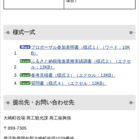
場合）
様式一式
プロポーザル参加表明書（様式１）（ワード：10K
B）
ふるさと納税推進業務実績調書（様式２）（エクセ
ル：13KB）
参考見積書（様式３）（エクセル：13KB）
質問書（様式４）（エクセル：13KB）
提出先・お問い合わせ先
大崎町役場 商工観光課 商工振興係
〒899-7305
鹿児島県曽於郡大崎町仮宿1029番地