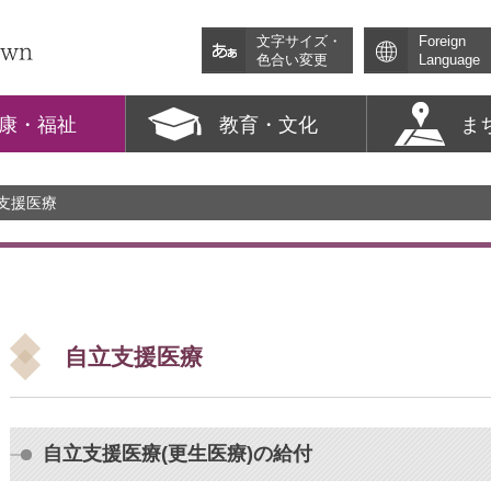
文字サイズ・
Foreign
色合い変更
Language
康・福祉
教育・文化
ま
立支援医療
自立支援医療
自立支援医療(更生医療)の給付