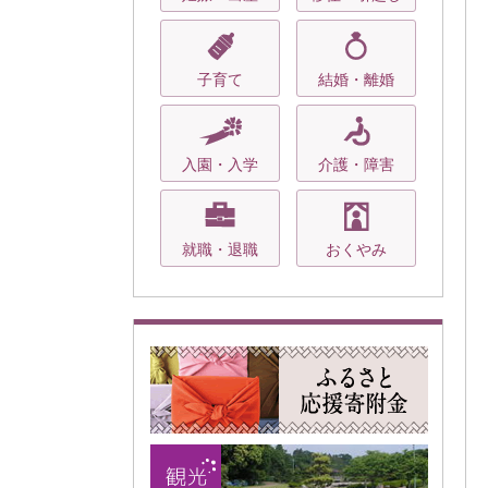
子育て
結婚・離婚
入園・入学
介護・障害
就職・退職
おくやみ