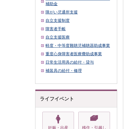
補助金
障がい児通所支援
自立支援制度
障害者手帳
自立支援医療
軽度・中等度難聴児補聴器助成事業
重度心身障害者医療費助成事業
日常生活用具の給付・貸与
補装具の給付・修理
ライフイベント
妊娠・出産
移住・引越し