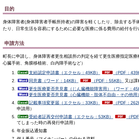
目的
身体障害者(身体障害者手帳所持者)の障害を軽くしたり、除去する手
たり、日常生活を容易にするために必要な医療に係る費用の給付を行
申請方法
町長に申請し、身体障害者更生相談所の判定を経て更生医療指定医療
心臓手術、角膜移植術、白内障手術など）
支給認定申請書（エクセル：49KB）
（PDF：439
同意書（ワード：14KB）
（PDF：55KB）
又は課
更生医療要否意見書（じん臓機能障害用）（ワード：45
更生医療要否意見書（心臓機能・肢体不自由・その他用）
記載事項変更届（エクセル：33KB）
（PDF：262
申請用）
受給者証再交付申請書（エクセル：53KB）
（PDF
てしまった時の再発行申請用）
年金振込通知書
個人番号（マイナンバー）の分かる資料