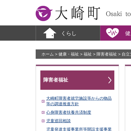
大崎町
くらし
健
ホーム
>
健康・福祉
>
福祉
>
障害者福祉
> 自
障害者福祉
大崎町障害者就労施設等からの物品
等の調達推進方針
心身障害者扶養共済制度
児童巡回相談
児童発達支援事業所等開設支援事業