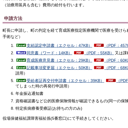
（治療用装具も含む）費用の給付を行います。
申請方法
町長に申請し、町の判定を経て育成医療指定医療機関で医療を受けら
手術など）
支給認定申請書（エクセル：47KB）
（PDF：457
同意書（ワード：14KB）
（PDF：55KB）
又は課
育成医療意見書（エクセル：29KB）
（PDF：60K
記載事項変更届（エクセル：50KB）
（PDF：68K
請用）
受給者証再交付申請書（エクセル：39KB）
（PDF
てしまった時の再発行申請用）
年金振込通知書
資格確認書など公的医療保険情報が確認できるもの(同一の保険
特定疾病療養受療証(お持ちの方のみ)
役場保健福祉課障害福祉係(5番窓口)にて手続きしてください。