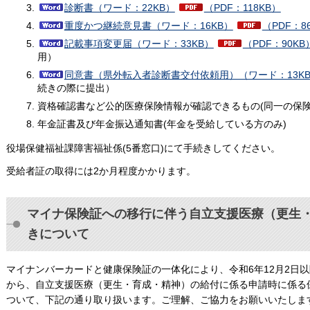
診断書（ワード：22KB）
（PDF：118KB）
重度かつ継続意見書（ワード：16KB）
（PDF：8
記載事項変更届（ワード：33KB）
（PDF：90KB
用）
同意書（県外転入者診断書交付依頼用）（ワード：13K
続きの際に提出）
資格確認書など公的医療保険情報が確認できるもの(同一の保険
年金証書及び年金振込通知書(年金を受給している方のみ)
役場保健福祉課障害福祉係(5番窓口)にて手続きしてください。
受給者証の取得には2か月程度かかります。
マイナ保険証への移行に伴う自立支援医療（更生
きについて
マイナンバーカードと健康保険証の一体化により、令和6年12月2日
から、自立支援医療（更生・育成・精神）の給付に係る申請時に係る
ついて、下記の通り取り扱います。ご理解、ご協力をお願いいたしま