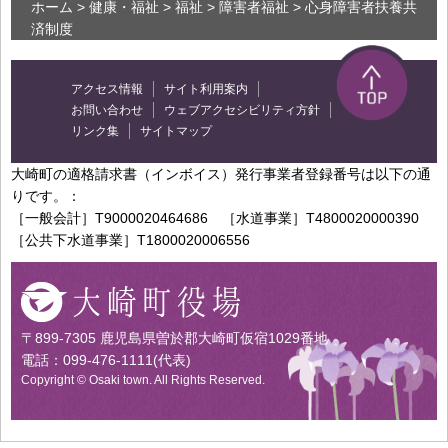
ホーム
>
健康・福祉
>
福祉
>
障害者福祉
> 心身障害者扶養共
済制度
アクセス情報
サイト利用案内
お問い合わせ
ウェブアクセシビリティ方針
リンク集
サイトマップ
大崎町の適格請求書（インボイス）発行事業者登録番号は以下の通
りです。：
［一般会計］T9000020464686 ［水道事業］T4800020000390
［公共下水道事業］T1800020006556
〒899-7305 鹿児島県曽於郡大崎町仮宿1029番地
電話：099-476-1111(代表)
Copyright © Osaki town. All Rights Reserved.